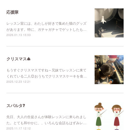
応援隊
レッスン室には、わたしが好きで集めた猫のグッズ
があります。特に、ガチャガチャでゲットしたも…
2026.01.13 15:03
クリスマス🎄
もうすぐクリスマスですね～兄妹でレッスンに来て
くれている二人😊おうちでクリスマスケーキを食…
2025.12.23 12:21
スパルタ❓
先日、大人の生徒さんが体験レッスンに来られまし
た。とても和やかに、、いろんな会話もはずみレ…
2025.11.17 12:12