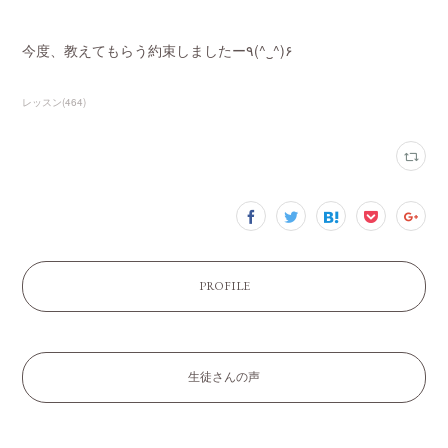
今度、教えてもらう約束しましたー٩(^‿^)۶
レッスン
(
464
)
PROFILE
生徒さんの声