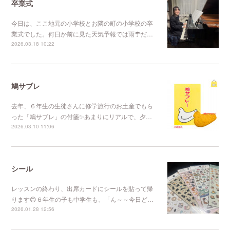
卒業式
今日は、ここ地元の小学校とお隣の町の小学校の卒
業式でした。何日か前に見た天気予報では雨☂だ…
2026.03.18 10:22
鳩サブレ
去年、６年生の生徒さんに修学旅行のお土産でもら
った「鳩サブレ」の付箋✨あまりにリアルで、夕…
2026.03.10 11:06
シール
レッスンの終わり、出席カードにシールを貼って帰
ります😊６年生の子も中学生も、「ん～～今日ど…
2026.01.28 12:56