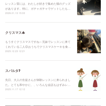
レッスン室には、わたしが好きで集めた猫のグッズ
があります。特に、ガチャガチャでゲットしたも…
2026.01.13 15:03
クリスマス🎄
もうすぐクリスマスですね～兄妹でレッスンに来て
くれている二人😊おうちでクリスマスケーキを食…
2025.12.23 12:21
スパルタ❓
先日、大人の生徒さんが体験レッスンに来られまし
た。とても和やかに、、いろんな会話もはずみレ…
2025.11.17 12:12