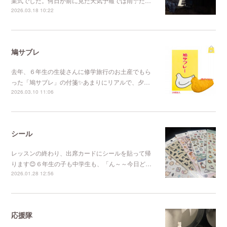
業式でした。何日か前に見た天気予報では雨☂だ…
2026.03.18 10:22
鳩サブレ
去年、６年生の生徒さんに修学旅行のお土産でもら
った「鳩サブレ」の付箋✨あまりにリアルで、夕…
2026.03.10 11:06
シール
レッスンの終わり、出席カードにシールを貼って帰
ります😊６年生の子も中学生も、「ん～～今日ど…
2026.01.28 12:56
応援隊