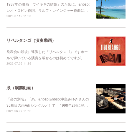
1937年の映画「ワイキキの結婚」のために、&nbsp;
レオ・ロビン作詞、ラルフ・レインジャー作曲に…
2026.07.12 11:30
リベルタンゴ（演奏動画）
発表会の最後に連弾した「リベルタンゴ」ですホー
ルで弾いている演奏を載せるのは初めてですが、…
2026.07.05 11:35
糸（演奏動画）
「命の別名」「糸」&nbsp;&nbsp;中島みゆきさんの
35枚目の両A面シングルとして、 1998年2月に発…
2026.06.27 11:52