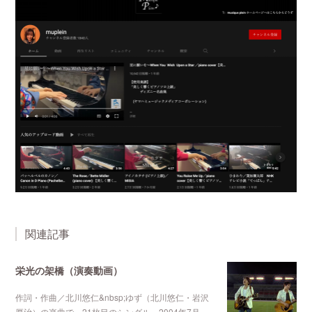
関連記事
栄光の架橋（演奏動画）
作詞・作曲／北川悠仁&nbsp;ゆず（北川悠仁・岩沢
厚治）の楽曲で、21枚目のシングル。2004年7月…