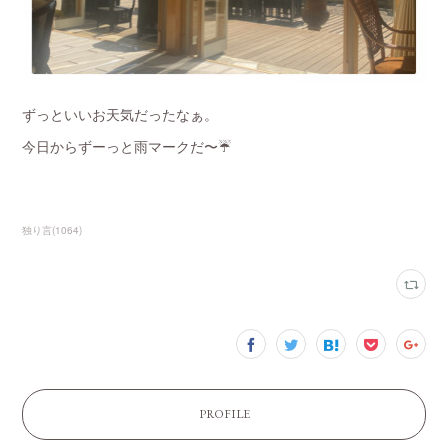
ずっといいお天気だったなぁ。
今日からずーっと雨マークだ〜☔️
独り言
(
1064
)
PROFILE