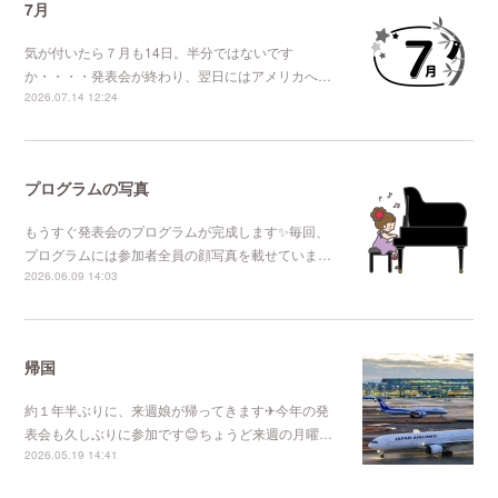
7月
気が付いたら７月も14日。半分ではないです
か・・・・発表会が終わり、翌日にはアメリカへ…
2026.07.14 12:24
プログラムの写真
もうすぐ発表会のプログラムが完成します✨毎回、
プログラムには参加者全員の顔写真を載せていま…
2026.06.09 14:03
帰国
約１年半ぶりに、来週娘が帰ってきます✈今年の発
表会も久しぶりに参加です😊ちょうど来週の月曜…
2026.05.19 14:41