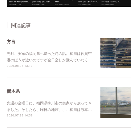
関連記事
方言
先月、実家の福岡県へ帰った時の話。柳川は佐賀空
港のほうが近いのですが全日空しか飛んでいなく…
2026.08.07 13:13
熊本県
先週の金曜日に、福岡県柳川市の実家から戻ってき
ました。そしたら、昨日の地震、、、柳川は熊本…
2026.07.29 14:39