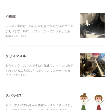
応援隊
レッスン室には、わたしが好きで集めた猫のグッズ
があります。特に、ガチャガチャでゲットしたも…
2026.01.13 15:03
クリスマス🎄
もうすぐクリスマスですね～兄妹でレッスンに来て
くれている二人😊おうちでクリスマスケーキを食…
2025.12.23 12:21
スパルタ❓
先日、大人の生徒さんが体験レッスンに来られまし
た。とても和やかに、、いろんな会話もはずみレ…