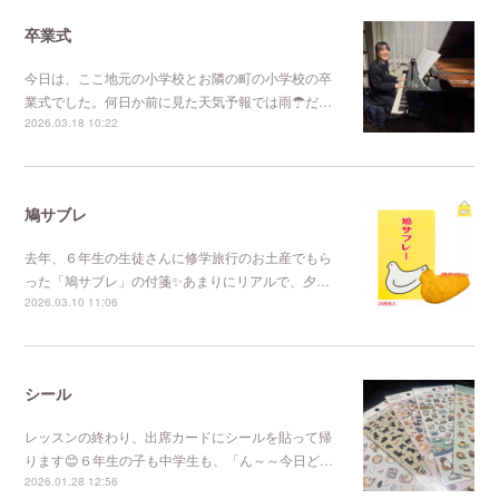
卒業式
今日は、ここ地元の小学校とお隣の町の小学校の卒
業式でした。何日か前に見た天気予報では雨☂だ…
2026.03.18 10:22
鳩サブレ
去年、６年生の生徒さんに修学旅行のお土産でもら
った「鳩サブレ」の付箋✨あまりにリアルで、夕…
2026.03.10 11:06
シール
レッスンの終わり、出席カードにシールを貼って帰
ります😊６年生の子も中学生も、「ん～～今日ど…
2026.01.28 12:56