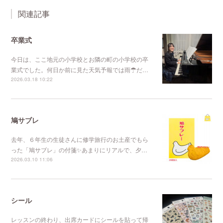
関連記事
卒業式
今日は、ここ地元の小学校とお隣の町の小学校の卒
業式でした。何日か前に見た天気予報では雨☂だ…
2026.03.18 10:22
鳩サブレ
去年、６年生の生徒さんに修学旅行のお土産でもら
った「鳩サブレ」の付箋✨あまりにリアルで、夕…
2026.03.10 11:06
シール
レッスンの終わり、出席カードにシールを貼って帰