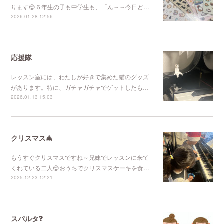
ります😊６年生の子も中学生も、「ん～～今日ど…
2026.01.28 12:56
応援隊
レッスン室には、わたしが好きで集めた猫のグッズ
があります。特に、ガチャガチャでゲットしたも…
2026.01.13 15:03
クリスマス🎄
もうすぐクリスマスですね～兄妹でレッスンに来て
くれている二人😊おうちでクリスマスケーキを食…
2025.12.23 12:21
スパルタ❓