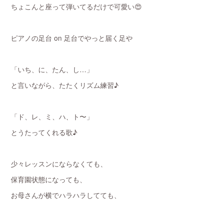
ちょこんと座って弾いてるだけで可愛い😍
ピアノの足台 on 足台でやっと届く足や
「いち、に、たん、し…」
と言いながら、たたくリズム練習♪
「ド、レ、ミ、ハ、ト〜」
とうたってくれる歌♪
少々レッスンにならなくても、
保育園状態になっても、
お母さんが横でハラハラしてても、