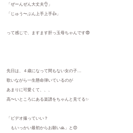
「ぜーんぜん大丈夫👌」
「じゅう〜ぶん上手上手👍」
って感じで、ますます肝っ玉母ちゃんです😨
先日は、４歳になって間もない女の子…
歌いながら一生懸命弾いているのが
あまりに可愛くて、、、
高〜いところにある楽譜をちゃんと見てる✨
「ビデオ撮っていい？
もいっかい最初からお願い🙏」と😍