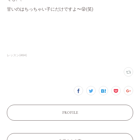
甘いのはちっちゃい子にだけですよ〜😜(笑)
レッスン
(
464
)
PROFILE