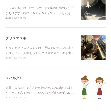
レッスン室には、わたしが好きで集めた猫のグッズ
があります。特に、ガチャガチャでゲットしたも…
2026.01.13 15:03
クリスマス🎄
もうすぐクリスマスですね～兄妹でレッスンに来て
くれている二人😊おうちでクリスマスケーキを食…
2025.12.23 12:21
スパルタ❓
先日、大人の生徒さんが体験レッスンに来られまし
た。とても和やかに、、いろんな会話もはずみレ…
2025.11.17 12:12