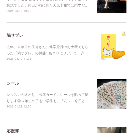
業式でした。何日か前に見た天気予報では雨☂だ…
2026.03.18 10:22
鳩サブレ
去年、６年生の生徒さんに修学旅行のお土産でもら
った「鳩サブレ」の付箋✨あまりにリアルで、夕…
2026.03.10 11:06
シール
レッスンの終わり、出席カードにシールを貼って帰
ります😊６年生の子も中学生も、「ん～～今日ど…
2026.01.28 12:56
応援隊