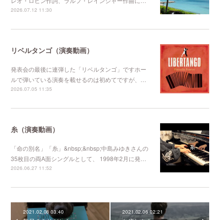
レオ・ロビン作詞、ラルフ・レインジャー作曲に…
2026.07.12 11:30
リベルタンゴ（演奏動画）
発表会の最後に連弾した「リベルタンゴ」ですホー
ルで弾いている演奏を載せるのは初めてですが、…
2026.07.05 11:35
糸（演奏動画）
「命の別名」「糸」&nbsp;&nbsp;中島みゆきさんの
35枚目の両A面シングルとして、 1998年2月に発…
2026.06.27 11:52
2021.02.08 03:40
2021.02.06 02:21