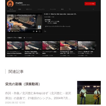
関連記事
栄光の架橋（演奏動画）
作詞・作曲／北川悠仁&nbsp;ゆず（北川悠仁・岩沢
厚治）の楽曲で、21枚目のシングル。2004年7月…
2026.08.02 12:00