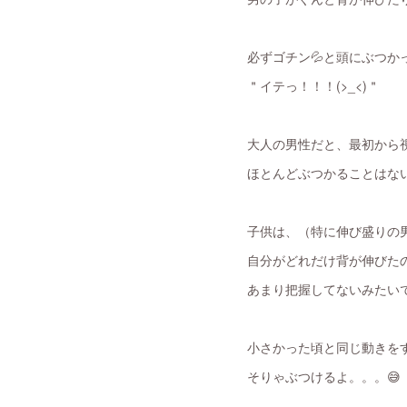
必ずゴチン💦と頭にぶつか
＂イテっ！！！(>_<)＂
大人の男性だと、最初から
ほとんどぶつかることはな
子供は、（特に伸び盛りの男
自分がどれだけ背が伸びた
あまり把握してないみたいで
小さかった頃と同じ動きを
そりゃぶつけるよ。。。😅