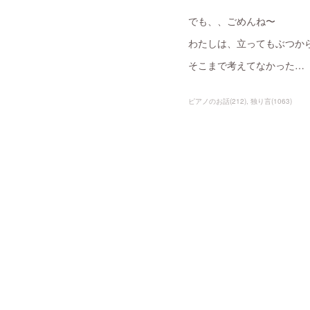
でも、、ごめんね〜
わたしは、立ってもぶつか
そこまで考えてなかった…（
ピアノのお話
(
212
)
独り言
(
1063
)