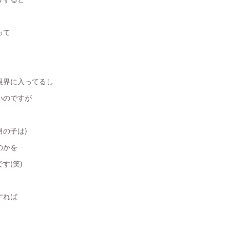
って
視界に入ってるし
いのですが
の子は)
のかを
す(笑)
すれば