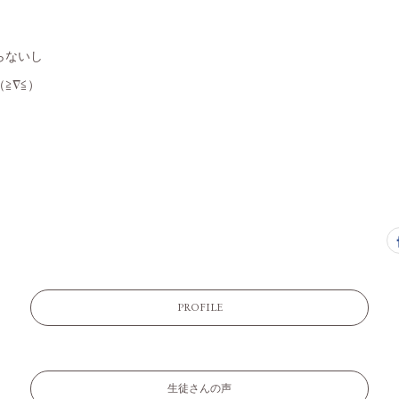
らないし
≧∇≦）
PROFILE
生徒さんの声