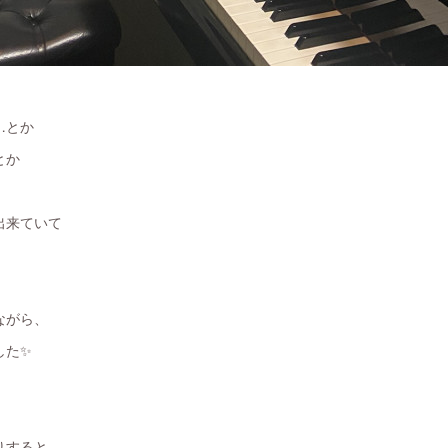
…とか
とか
出来ていて
ながら、
した✨
りすると