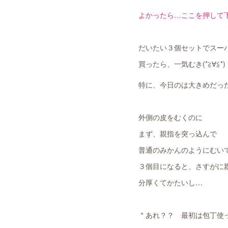
よかったら…ここを押して下さいね(
だいたい３個セットでスー
買ったら、一気むき(*≧∀≦*)
特に、今日のは大きめだっ
外側の皮をむくのに
まず、親指を突っ込んで
普通のみかんのようにむい
３個目になると、さすがに親
分厚くてかたいし…
＂あれ？？ 最初は包丁使