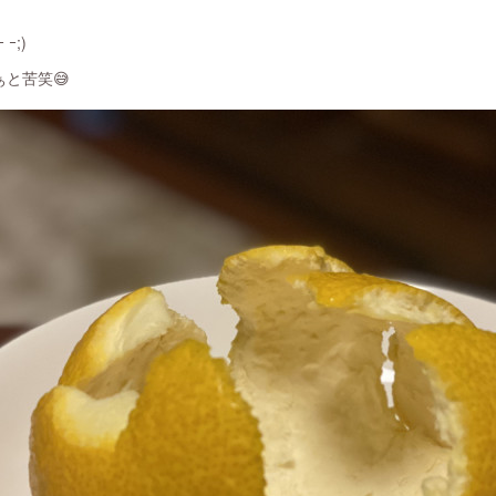
ｰ;)
と苦笑😅