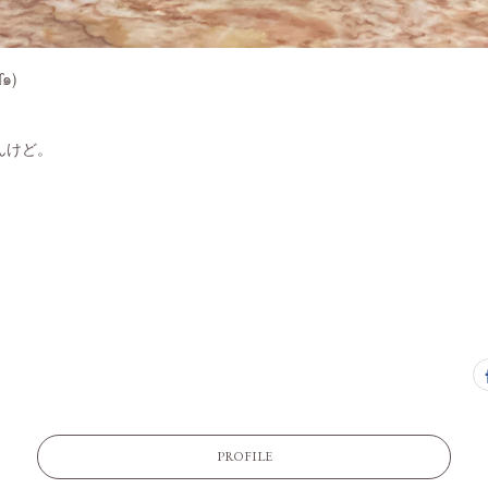
๑)
んけど。
PROFILE