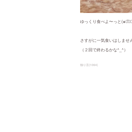
ゆっくり食べよ〜っと(๑･̑◡･̑
さすがに一気食いはしませ
（２回で終わるかな^_^）
独り言
(
1064
)