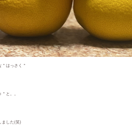
な＂はっさく＂
️＂と。。
ました(笑)