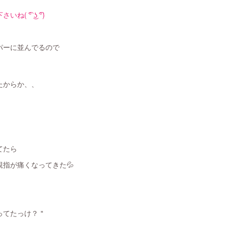
 ͡° ͜ʖ ͡°)
パーに並んでるので
たからか、、
てたら
指が痛くなってきた💦
ってたっけ？＂