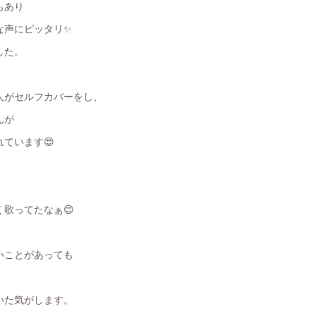
もあり
な声にピッタリ✨
した。
人がセルフカバーをし、
んが
れています
😍
歌ってたなぁ😊
いことがあっても
いた気がします。