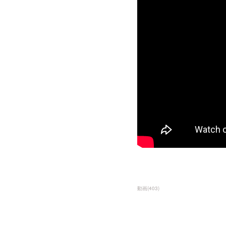
動画
(
403
)