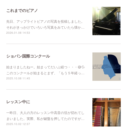
これまでのピアノ
先日、アップライトピアノの写真を投稿しました。
それがきっかけでいろいろ写真をみていたら懐か…
2026.01.08 14:53
ショパン国際コンクール
始まりましたねー。始まってだいぶ経つ・・・😅💦
このコンクールが始まるとまず、「もう５年経っ…
2025.10.08 11:45
レッスン中に
一昨日、大人の方のレッスン中高音の弦が切れてし
まいました。実際、私が鍵盤を押してたのですが…
2025.10.02 12:37