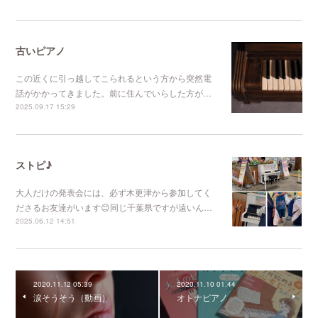
古いピアノ
この近くに引っ越してこられるという方から突然電
話がかかってきました。前に住んでいらした方が…
2025.09.17 15:29
ストピ♪
大人だけの発表会には、必ず木更津から参加してく
ださるお友達がいます😊同じ千葉県ですが遠いん…
2025.06.12 14:51
2020.11.12 05:39
2020.11.10 01:44
涙そうそう（動画）
オトナピアノ