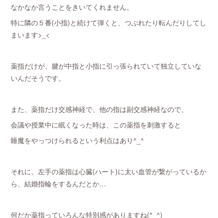
なかなか言うことをきいてくれません。
特に隣の５番(小指)と続けて弾くと、つぶれたり転んだりしてし
まいます>_<
薬指だけが、腱が中指と小指に引っ張られていて独立していな
いんだそうです。
また、薬指だけ交感神経で、他の指は副交感神経なので、
会議や授業中に眠くなった時は、この薬指を刺激すると
睡魔をやっつけられるという利点はあり^_^
それに、左手の薬指は心臓(ハート)に太い血管が繋がっているか
ら、結婚指輪をするんだとか…
何だか薬指っていろんな特別感がありますね(^_^)