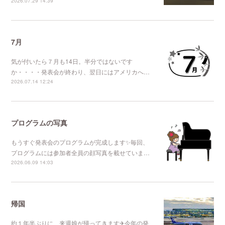
2026.07.29 14:39
7月
気が付いたら７月も14日。半分ではないです
か・・・・発表会が終わり、翌日にはアメリカへ…
2026.07.14 12:24
プログラムの写真
もうすぐ発表会のプログラムが完成します✨毎回、
プログラムには参加者全員の顔写真を載せていま…
2026.06.09 14:03
帰国
約１年半ぶりに、来週娘が帰ってきます✈今年の発