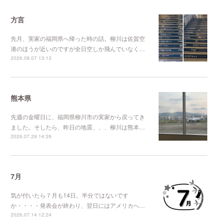
方言
先月、実家の福岡県へ帰った時の話。柳川は佐賀空
港のほうが近いのですが全日空しか飛んでいなく…
2026.08.07 13:13
熊本県
先週の金曜日に、福岡県柳川市の実家から戻ってき
ました。そしたら、昨日の地震、、、柳川は熊本…
2026.07.29 14:39
7月
気が付いたら７月も14日。半分ではないです
か・・・・発表会が終わり、翌日にはアメリカへ…
2026.07.14 12:24