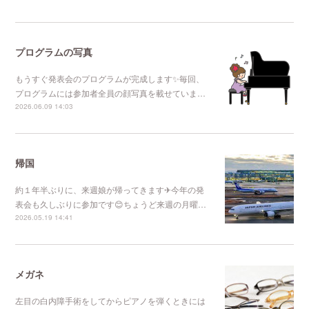
プログラムの写真
もうすぐ発表会のプログラムが完成します✨毎回、
プログラムには参加者全員の顔写真を載せていま…
2026.06.09 14:03
帰国
約１年半ぶりに、来週娘が帰ってきます✈今年の発
表会も久しぶりに参加です😊ちょうど来週の月曜…
2026.05.19 14:41
メガネ
左目の白内障手術をしてからピアノを弾くときには