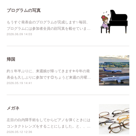
プログラムの写真
もうすぐ発表会のプログラムが完成します✨毎回、
プログラムには参加者全員の顔写真を載せていま…
2026.06.09 14:03
帰国
約１年半ぶりに、来週娘が帰ってきます✈今年の発
表会も久しぶりに参加です😊ちょうど来週の月曜…
2026.05.19 14:41
メガネ
左目の白内障手術をしてからピアノを弾くときには
コンタクトレンズをすることにしました。と、、…
2026.05.12 12:36