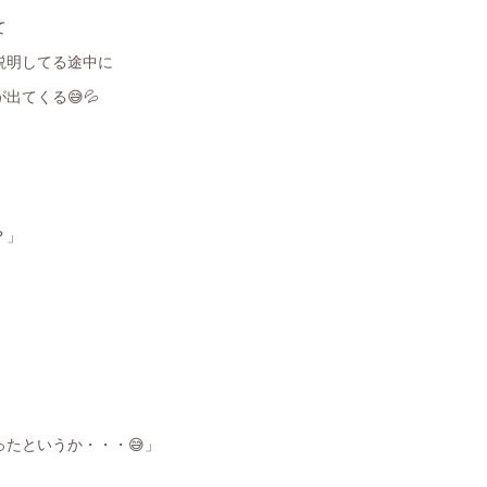
て
説明してる途中に
出てくる😅💦
？」
たというか・・・😅」