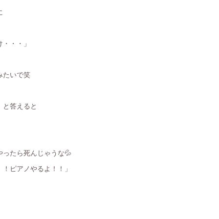
に
け・・・」
みたいで笑
」と答えると
。
ったら死んじゃうな💦
！ピアノやるよ！！」