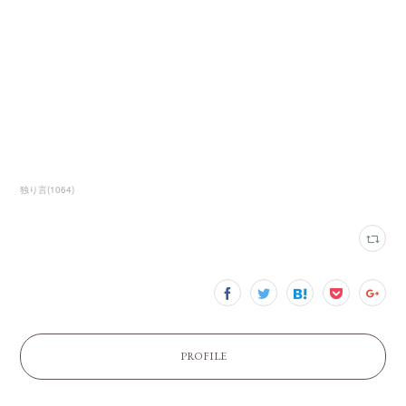
独り言
(
1064
)
PROFILE