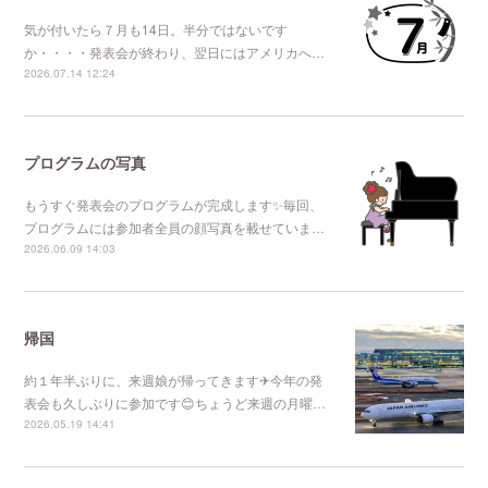
気が付いたら７月も14日。半分ではないです
か・・・・発表会が終わり、翌日にはアメリカへ…
2026.07.14 12:24
プログラムの写真
もうすぐ発表会のプログラムが完成します✨毎回、
プログラムには参加者全員の顔写真を載せていま…
2026.06.09 14:03
帰国
約１年半ぶりに、来週娘が帰ってきます✈今年の発
表会も久しぶりに参加です😊ちょうど来週の月曜…
2026.05.19 14:41