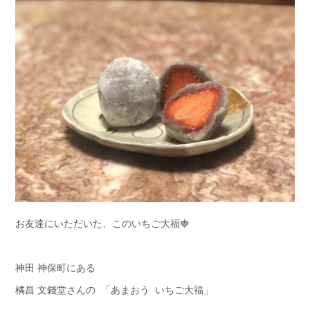
お友達にいただいた、このいちご大福🍓
神田 神保町にある
橘昌 文錢堂さんの 「あまおう いちご大福」