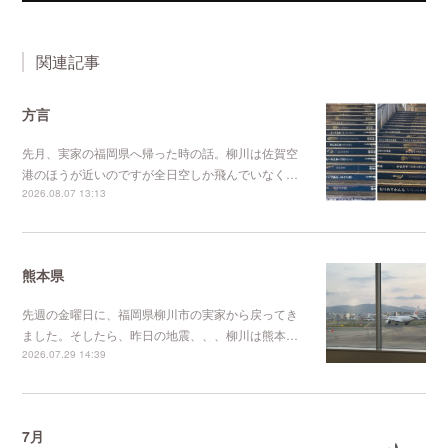
関連記事
方言
先月、実家の福岡県へ帰った時の話。柳川は佐賀空
港のほうが近いのですが全日空しか飛んでいなく…
2026.08.07 13:13
熊本県
先週の金曜日に、福岡県柳川市の実家から戻ってき
ました。そしたら、昨日の地震、、、柳川は熊本…
2026.07.29 14:39
7月