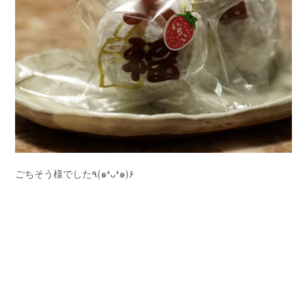
ごちそう様でした٩(๑❛ᴗ❛๑)۶