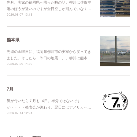
先月、実家の福岡県へ帰った時の話。柳川は佐賀空
港のほうが近いのですが全日空しか飛んでいなく…
2026.08.07 13:13
熊本県
先週の金曜日に、福岡県柳川市の実家から戻ってき
ました。そしたら、昨日の地震、、、柳川は熊本…
2026.07.29 14:39
7月
気が付いたら７月も14日。半分ではないです
か・・・・発表会が終わり、翌日にはアメリカへ…
2026.07.14 12:24