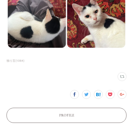
独り言
(
1064
)
PROFILE