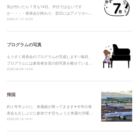
気が付いたら７月も14日。半分ではないです
か・・・・発表会が終わり、翌日にはアメリカへ…
2026.07.14 12:24
プログラムの写真
もうすぐ発表会のプログラムが完成します✨毎回、
プログラムには参加者全員の顔写真を載せていま…
2026.06.09 14:03
帰国
約１年半ぶりに、来週娘が帰ってきます✈今年の発
表会も久しぶりに参加です😊ちょうど来週の月曜…
2026.05.19 14:41