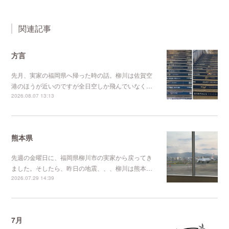
関連記事
方言
先月、実家の福岡県へ帰った時の話。柳川は佐賀空
港のほうが近いのですが全日空しか飛んでいなく…
2026.08.07 13:13
熊本県
先週の金曜日に、福岡県柳川市の実家から戻ってき
ました。そしたら、昨日の地震、、、柳川は熊本…
2026.07.29 14:39
7月