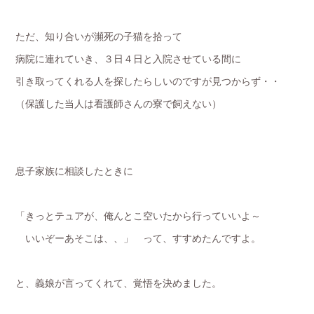
ただ、知り合いが瀕死の子猫を拾って
病院に連れていき、３日４日と入院させている間に
引き取ってくれる人を探したらしいのですが見つからず・・
（保護した当人は看護師さんの寮で飼えない）
息子家族に相談したときに
「きっとテュアが、俺んとこ空いたから行っていいよ～
いいぞーあそこは、、」 って、すすめたんですよ。
と、義娘が言ってくれて、覚悟を決めました。