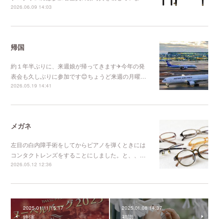
2026.06.09 14:03
帰国
約１年半ぶりに、来週娘が帰ってきます✈今年の発
表会も久しぶりに参加です😊ちょうど来週の月曜…
2026.05.19 14:41
メガネ
左目の白内障手術をしてからピアノを弾くときには
コンタクトレンズをすることにしました。と、、…
2026.05.12 12:36
2025.01.11 15:17
2025.01.08 14:37
終演
初詣