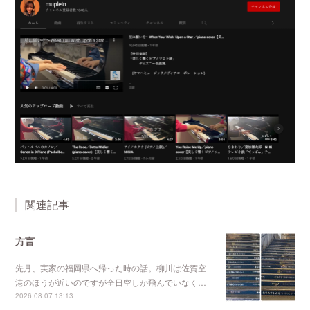
関連記事
方言
先月、実家の福岡県へ帰った時の話。柳川は佐賀空
港のほうが近いのですが全日空しか飛んでいなく…
2026.08.07 13:13