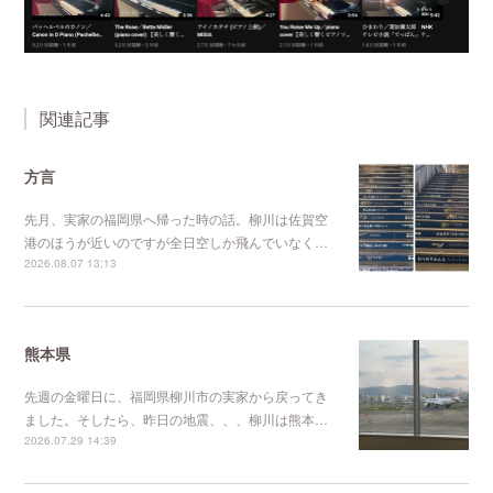
関連記事
方言
先月、実家の福岡県へ帰った時の話。柳川は佐賀空
港のほうが近いのですが全日空しか飛んでいなく…
2026.08.07 13:13
熊本県
先週の金曜日に、福岡県柳川市の実家から戻ってき
ました。そしたら、昨日の地震、、、柳川は熊本…
2026.07.29 14:39