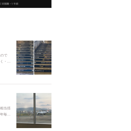
いので
く・…
相当揺
年毎…