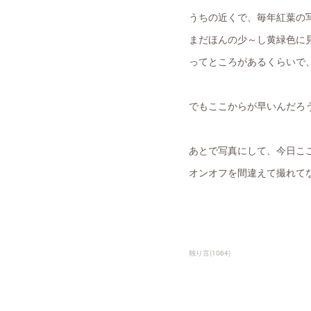
うちの近くで、毎年紅葉の
まだほんの少～し黄緑色に
ってところがあるくらいで
でもここからが早いんだろ
あとで写真にして、今日こ
オンオフを間違えて撮れてな
独り言
(
1064
)