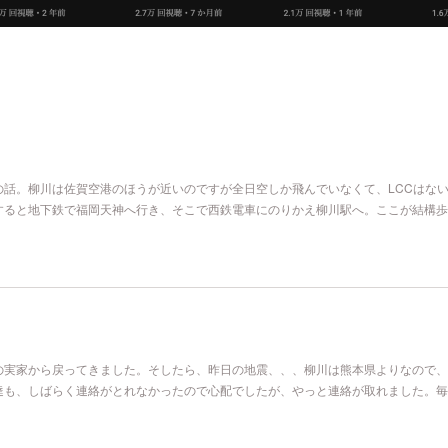
の話。柳川は佐賀空港のほうが近いのですが全日空しか飛んでいなくて、LCCはな
すると地下鉄で福岡天神へ行き、そこで西鉄電車にのりかえ柳川駅へ。ここが結構歩
の実家から戻ってきました。そしたら、昨日の地震、、、柳川は熊本県よりなので、
達も、しばらく連絡がとれなかったので心配でしたが、やっと連絡が取れました。毎