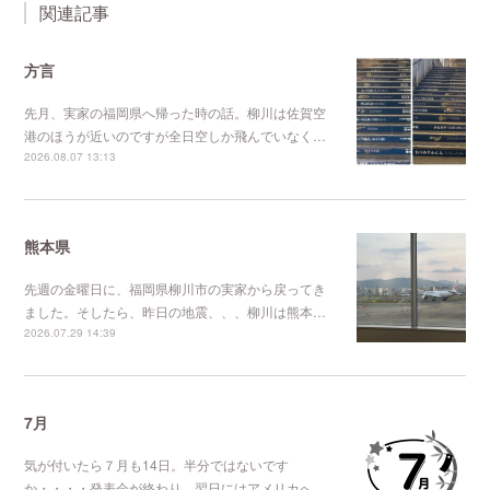
関連記事
方言
先月、実家の福岡県へ帰った時の話。柳川は佐賀空
港のほうが近いのですが全日空しか飛んでいなく…
2026.08.07 13:13
熊本県
先週の金曜日に、福岡県柳川市の実家から戻ってき
ました。そしたら、昨日の地震、、、柳川は熊本…
2026.07.29 14:39
7月
気が付いたら７月も14日。半分ではないです
か・・・・発表会が終わり、翌日にはアメリカへ…