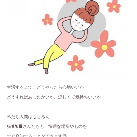
生活する上で、どうやったら心地いいか
どうすればあったかいか、涼しくて気持ちいいか
私たち人間はもちろん
猫🐈🐈‍⬛さんたちも、快適な場所やものを
すぐ察知することができます😊