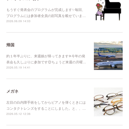
もうすぐ発表会のプログラムが完成します✨毎回、
プログラムには参加者全員の顔写真を載せていま…
2026.06.09 14:03
帰国
約１年半ぶりに、来週娘が帰ってきます✈今年の発
表会も久しぶりに参加です😊ちょうど来週の月曜…
2026.05.19 14:41
メガネ
左目の白内障手術をしてからピアノを弾くときには
コンタクトレンズをすることにしました。と、、…
2026.05.12 12:36