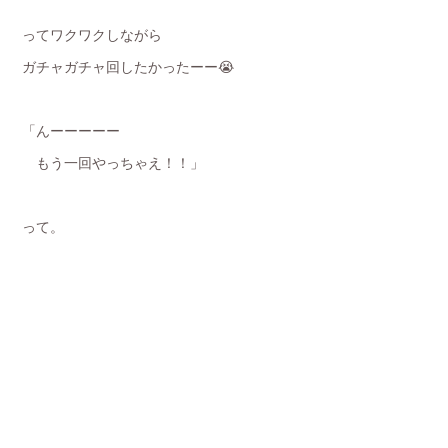
ってワクワクしながら
ガチャガチャ回したかったーー😭
「んーーーーー
もう一回やっちゃえ！！」
って。