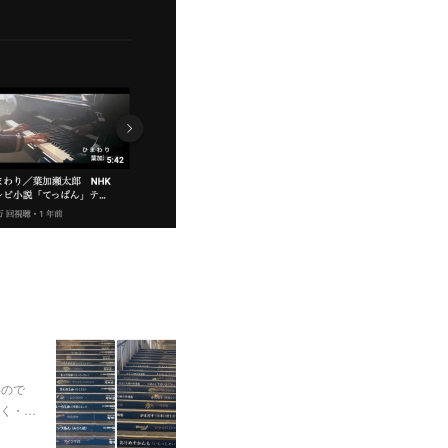
いので
く・…