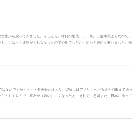
の実家から戻ってきました。そしたら、昨日の地震、、、柳川は熊本県よりなので、
達も、しばらく連絡がとれなかったので心配でしたが、やっと連絡が取れました。毎
分ではないですか・・・・発表会が終わり、翌日にはアメリカへ戻る娘を羽田まで送
からのＬＩＮＥで、親友が（娘の）亡くなったと。それで、急遽また、日本に帰って