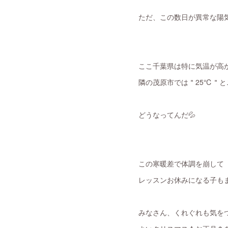
ただ、この数日が異常な陽気
ここ千葉県は特に気温が高
隣の茂原市では＂25℃＂
どうなってんだ💦
この寒暖差で体調を崩して
レッスンお休みになる子も
みなさん、くれぐれも気を