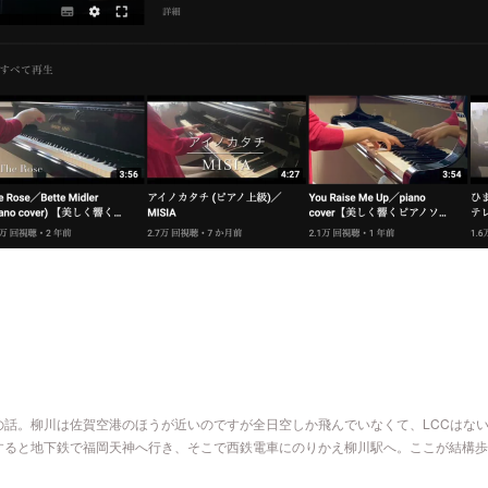
の話。柳川は佐賀空港のほうが近いのですが全日空しか飛んでいなくて、LCCはな
すると地下鉄で福岡天神へ行き、そこで西鉄電車にのりかえ柳川駅へ。ここが結構歩