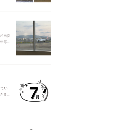
相当揺
年毎…
ってい
きま…