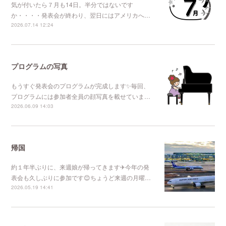
気が付いたら７月も14日。半分ではないです
か・・・・発表会が終わり、翌日にはアメリカへ…
2026.07.14 12:24
プログラムの写真
もうすぐ発表会のプログラムが完成します✨毎回、
プログラムには参加者全員の顔写真を載せていま…
2026.06.09 14:03
帰国
約１年半ぶりに、来週娘が帰ってきます✈今年の発
表会も久しぶりに参加です😊ちょうど来週の月曜…
2026.05.19 14:41