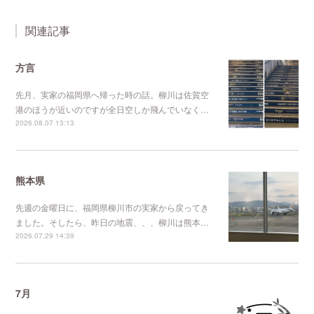
関連記事
方言
先月、実家の福岡県へ帰った時の話。柳川は佐賀空
港のほうが近いのですが全日空しか飛んでいなく…
2026.08.07 13:13
熊本県
先週の金曜日に、福岡県柳川市の実家から戻ってき
ました。そしたら、昨日の地震、、、柳川は熊本…
2026.07.29 14:39
7月