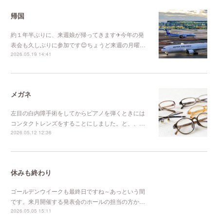
帰国
約１年半ぶりに、来週娘が帰ってきます✈今年の発
表会も久しぶりに参加です😊ちょうど来週の月曜…
2026.05.19 14:41
メガネ
左目の白内障手術をしてからピアノを弾くときには
コンタクトレンズをすることにしました。と、、…
2026.05.12 12:36
休みも終わり
ゴールデンウイークも最終日ですね～あっという間
です。来月開催する発表会のホールの担当の方か…
2026.05.05 15:11