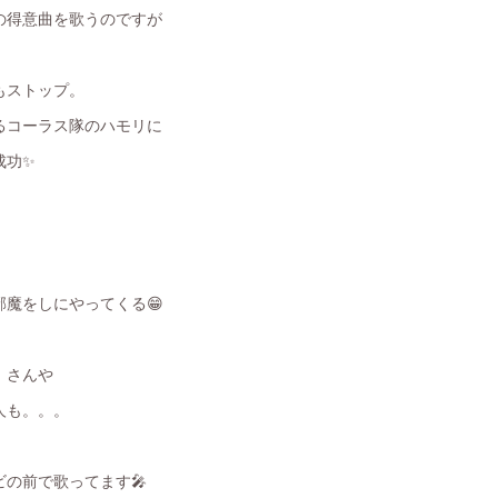
の得意曲を歌うのですが
もストップ。
るコーラス隊のハモリに
成功✨
魔をしにやってくる😁
」さんや
人も。。。
の前で歌ってます🎤