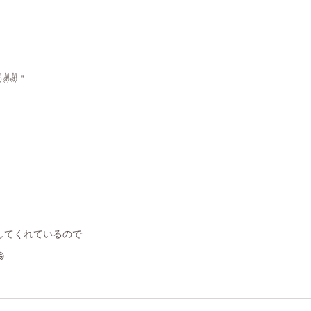
️✌️＂
してくれているので
