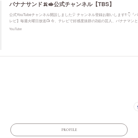
バナナサンド🍌🥪公式チャンネル【TBS】
公式YouTubeチャンネル開設しました🎈 チャンネル登録お願いします‼︎ 👇『バ
レビ】毎週火曜日放送📺 今、テレビで好感度抜群の2組の芸人、バナナマン
YouTube
PROFILE