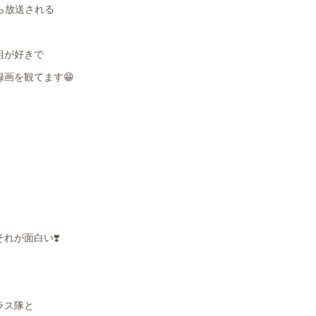
から放送される
組が好きで
画を観てます😁
れが面白い❣️
ラス隊と