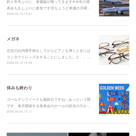
約１年半ぶりに、来週娘が帰ってきます✈今年の発
表会も久しぶりに参加です😊ちょうど来週の月曜…
2026.05.19 14:41
メガネ
左目の白内障手術をしてからピアノを弾くときには
コンタクトレンズをすることにしました。と、、…
2026.05.12 12:36
休みも終わり
ゴールデンウイークも最終日ですね～あっという間
です。来月開催する発表会のホールの担当の方か…
2026.05.05 15:11