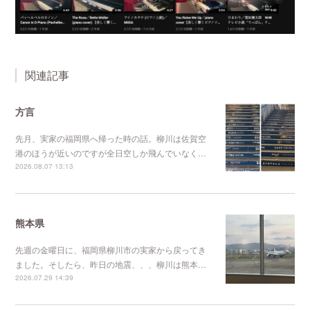
関連記事
方言
先月、実家の福岡県へ帰った時の話。柳川は佐賀空
港のほうが近いのですが全日空しか飛んでいなく…
2026.08.07 13:13
熊本県
先週の金曜日に、福岡県柳川市の実家から戻ってき
ました。そしたら、昨日の地震、、、柳川は熊本…
2026.07.29 14:39