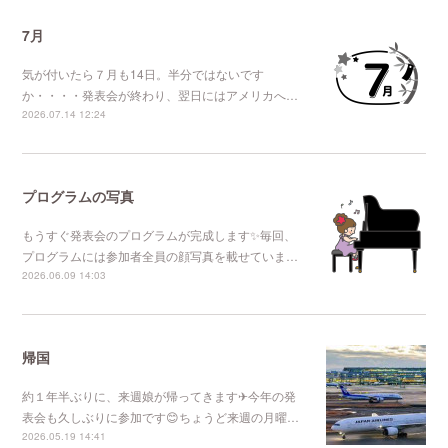
7月
気が付いたら７月も14日。半分ではないです
か・・・・発表会が終わり、翌日にはアメリカへ…
2026.07.14 12:24
プログラムの写真
もうすぐ発表会のプログラムが完成します✨毎回、
プログラムには参加者全員の顔写真を載せていま…
2026.06.09 14:03
帰国
約１年半ぶりに、来週娘が帰ってきます✈今年の発
表会も久しぶりに参加です😊ちょうど来週の月曜…
2026.05.19 14:41