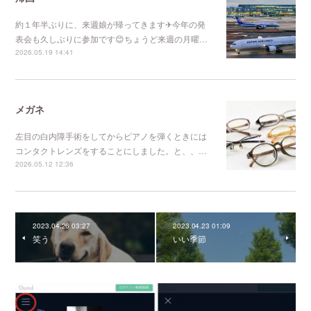
約１年半ぶりに、来週娘が帰ってきます✈今年の発
表会も久しぶりに参加です😊ちょうど来週の月曜…
2026.05.19 14:41
メガネ
左目の白内障手術をしてからピアノを弾くときには
コンタクトレンズをすることにしました。と、、…
2026.05.12 12:36
2023.04.26 03:27
2023.04.23 01:09
笑う
いい季節