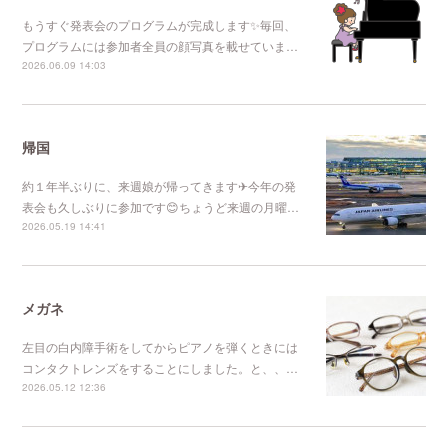
もうすぐ発表会のプログラムが完成します✨毎回、
プログラムには参加者全員の顔写真を載せていま…
2026.06.09 14:03
帰国
約１年半ぶりに、来週娘が帰ってきます✈今年の発
表会も久しぶりに参加です😊ちょうど来週の月曜…
2026.05.19 14:41
メガネ
左目の白内障手術をしてからピアノを弾くときには
コンタクトレンズをすることにしました。と、、…
2026.05.12 12:36