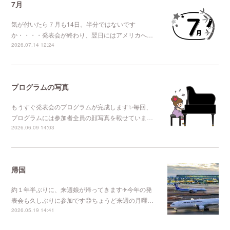
7月
気が付いたら７月も14日。半分ではないです
か・・・・発表会が終わり、翌日にはアメリカへ…
2026.07.14 12:24
プログラムの写真
もうすぐ発表会のプログラムが完成します✨毎回、
プログラムには参加者全員の顔写真を載せていま…
2026.06.09 14:03
帰国
約１年半ぶりに、来週娘が帰ってきます✈今年の発
表会も久しぶりに参加です😊ちょうど来週の月曜…
2026.05.19 14:41