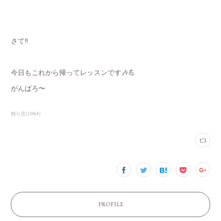
さて‼️
今日もこれから帰ってレッスンです🎶💪
がんばろ〜
独り言
(
1064
)
PROFILE