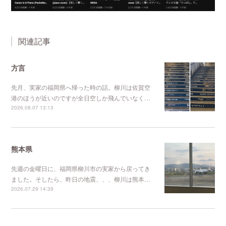
関連記事
方言
先月、実家の福岡県へ帰った時の話。柳川は佐賀空
港のほうが近いのですが全日空しか飛んでいなく…
2026.08.07 13:13
熊本県
先週の金曜日に、福岡県柳川市の実家から戻ってき
ました。そしたら、昨日の地震、、、柳川は熊本…
2026.07.29 14:39