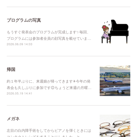
プログラムの写真
もうすぐ発表会のプログラムが完成します✨毎回、
プログラムには参加者全員の顔写真を載せていま…
2026.06.09 14:03
帰国
約１年半ぶりに、来週娘が帰ってきます✈今年の発
表会も久しぶりに参加です😊ちょうど来週の月曜…
2026.05.19 14:41
メガネ
左目の白内障手術をしてからピアノを弾くときには
コンタクトレンズをすることにしました。と、、…