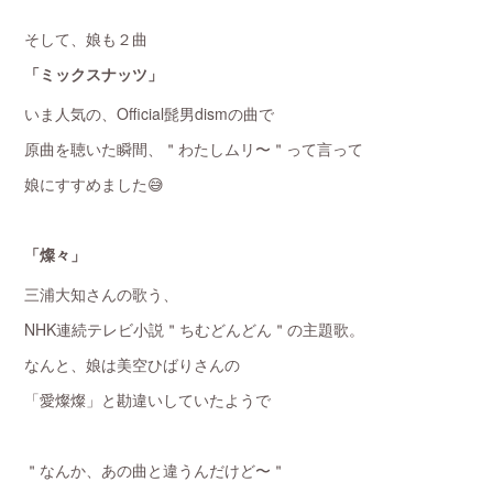
そして、娘も２曲
「ミックスナッツ」
いま人気の、Official髭男dismの曲で
原曲を聴いた瞬間、＂わたしムリ〜＂って言って
娘にすすめました😅
「燦々」
三浦大知さんの歌う、
NHK連続テレビ小説＂ちむどんどん＂の主題歌。
なんと、娘は美空ひばりさんの
「愛燦燦」と勘違いしていたようで
＂なんか、あの曲と違うんだけど〜＂