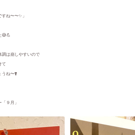
ですね〜〜✨」
💪
体調は崩しやすいので
けて
うね〜❣️
ー「９月」