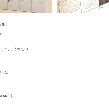
なる」
ら
「うん❣️そだね」って返事するでしょう٩(^‿^)۶
ダーは、
ries＂を