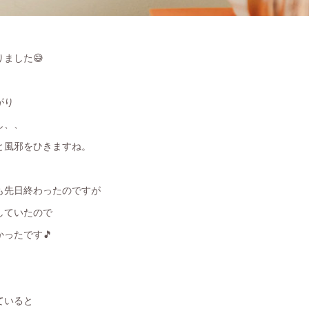
ました😅
がり
し、、
と風邪をひきますね。
も先日終わったのですが
していたので
ったです🎵
ていると