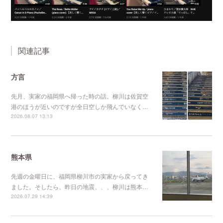
関連記事
方言
先月、実家の福岡県へ帰った時の話。柳川は佐賀空
港のほうが近いのですが全日空しか飛んでいなく…
2026.08.07 13:13
熊本県
先週の金曜日に、福岡県柳川市の実家から戻ってき
ました。そしたら、昨日の地震、、、柳川は熊本…
2026.07.29 14:39