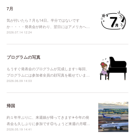
7月
気が付いたら７月も14日。半分ではないです
か・・・・発表会が終わり、翌日にはアメリカへ…
2026.07.14 12:24
プログラムの写真
もうすぐ発表会のプログラムが完成します✨毎回、
プログラムには参加者全員の顔写真を載せていま…
2026.06.09 14:03
帰国
約１年半ぶりに、来週娘が帰ってきます✈今年の発
表会も久しぶりに参加です😊ちょうど来週の月曜…
2026.05.19 14:41