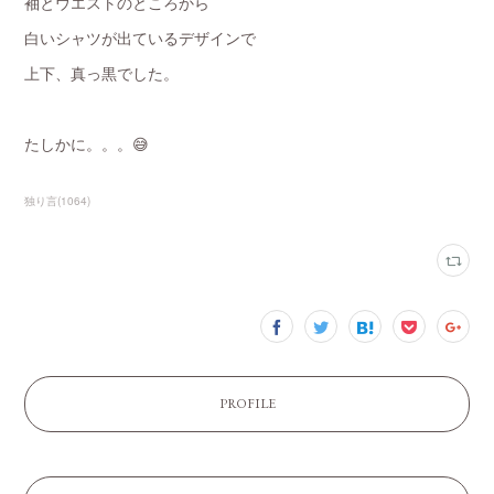
袖とウエストのところから
白いシャツが出ているデザインで
上下、真っ黒でした。
たしかに。。。😅
独り言
(
1064
)
PROFILE