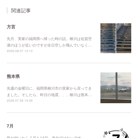
関連記事
方言
先月、実家の福岡県へ帰った時の話。柳川は佐賀空
港のほうが近いのですが全日空しか飛んでいなく…
2026.08.07 13:13
熊本県
先週の金曜日に、福岡県柳川市の実家から戻ってき
ました。そしたら、昨日の地震、、、柳川は熊本…
2026.07.29 14:39
7月
気が付いたら７月も14日。半分ではないです