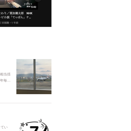
相当揺
年毎…
ってい