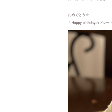
おめでとう🎉
＂Happy birthdayのプ