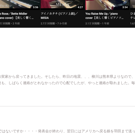
の実家から戻ってきました。そしたら、昨日の地震、、、柳川は熊本県よりなので、
達も、しばらく連絡がとれなかったので心配でしたが、やっと連絡が取れました。毎
分ではないですか・・・・発表会が終わり、翌日にはアメリカへ戻る娘を羽田まで送