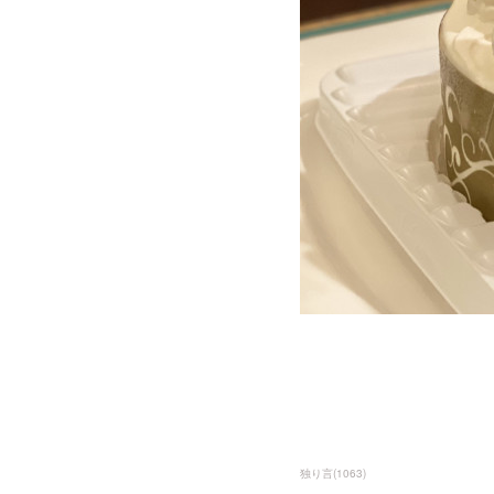
独り言
(
1063
)