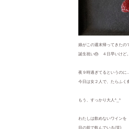
娘がこの週末帰ってきたの
誕生祝い🎂 ４日早いけど
夜９時過ぎてるというのに
今日は女２人で、たらふく食
もう、すっかり大人^_^
わたしは飲めないワインを
目の前で飲んでいる(笑)