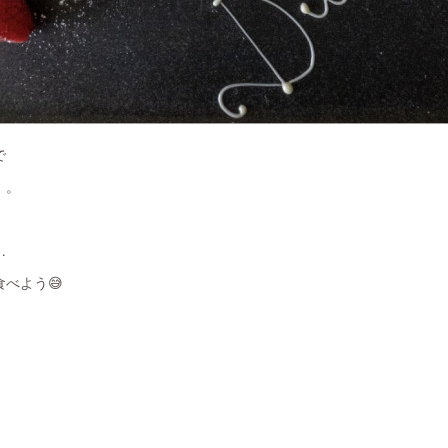
で
。。
…
べよう😅