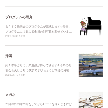
プログラムの写真
もうすぐ発表会のプログラムが完成します✨毎回、
プログラムには参加者全員の顔写真を載せていま…
2026.06.09 14:03
帰国
約１年半ぶりに、来週娘が帰ってきます✈今年の発
表会も久しぶりに参加です😊ちょうど来週の月曜…
2026.05.19 14:41
メガネ
左目の白内障手術をしてからピアノを弾くときには