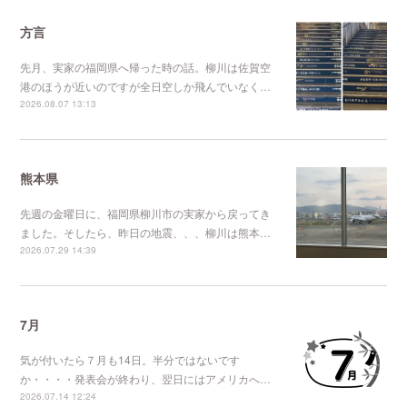
方言
先月、実家の福岡県へ帰った時の話。柳川は佐賀空
港のほうが近いのですが全日空しか飛んでいなく…
2026.08.07 13:13
熊本県
先週の金曜日に、福岡県柳川市の実家から戻ってき
ました。そしたら、昨日の地震、、、柳川は熊本…
2026.07.29 14:39
7月
気が付いたら７月も14日。半分ではないです
か・・・・発表会が終わり、翌日にはアメリカへ…
2026.07.14 12:24