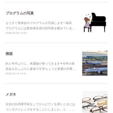
プログラムの写真
もうすぐ発表会のプログラムが完成します✨毎回、
プログラムには参加者全員の顔写真を載せていま…
2026.06.09 14:03
帰国
約１年半ぶりに、来週娘が帰ってきます✈今年の発
表会も久しぶりに参加です😊ちょうど来週の月曜…
2026.05.19 14:41
メガネ
左目の白内障手術をしてからピアノを弾くときには
コンタクトレンズをすることにしました。と、、…