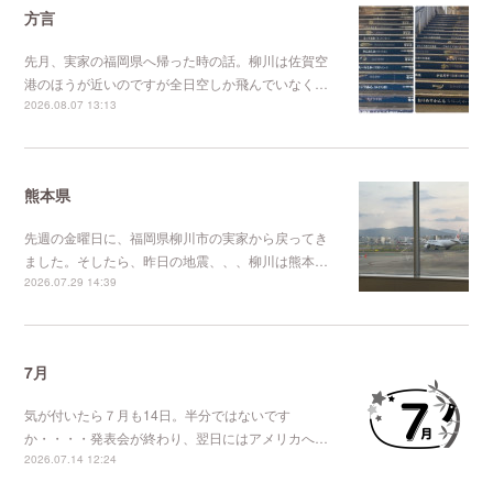
方言
先月、実家の福岡県へ帰った時の話。柳川は佐賀空
港のほうが近いのですが全日空しか飛んでいなく…
2026.08.07 13:13
熊本県
先週の金曜日に、福岡県柳川市の実家から戻ってき
ました。そしたら、昨日の地震、、、柳川は熊本…
2026.07.29 14:39
7月
気が付いたら７月も14日。半分ではないです
か・・・・発表会が終わり、翌日にはアメリカへ…
2026.07.14 12:24