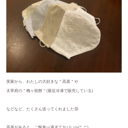
実家から、わたしの大好きな＂高菜＂や
太宰府の＂梅ヶ枝餅＂(最近冷凍で販売している)
などなど、たくさん送ってくれました😍
高菜があると、ご飯食べ過ぎてヤバい〜(^_^;)