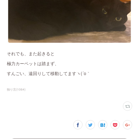
それでも、また起きると
極力カーペットは踏まず、
すんごい、遠回りして移動してますヽ(´o｀
独り言
(
1064
)