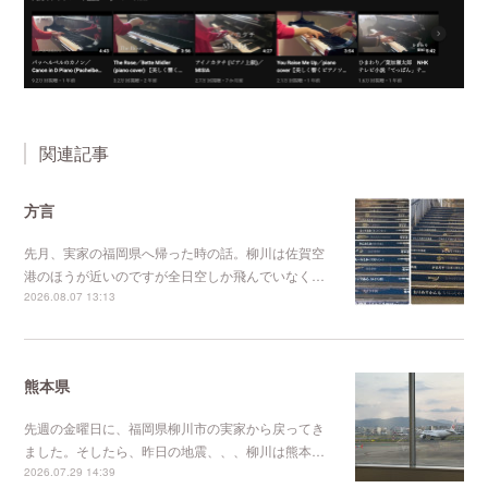
関連記事
方言
先月、実家の福岡県へ帰った時の話。柳川は佐賀空
港のほうが近いのですが全日空しか飛んでいなく…
2026.08.07 13:13
熊本県
先週の金曜日に、福岡県柳川市の実家から戻ってき
ました。そしたら、昨日の地震、、、柳川は熊本…
2026.07.29 14:39