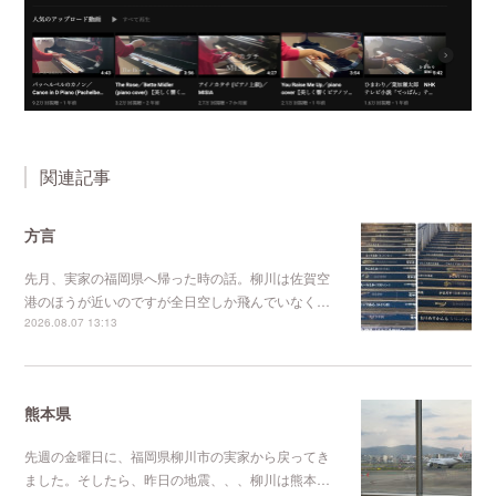
関連記事
方言
先月、実家の福岡県へ帰った時の話。柳川は佐賀空
港のほうが近いのですが全日空しか飛んでいなく…
2026.08.07 13:13
熊本県
先週の金曜日に、福岡県柳川市の実家から戻ってき
ました。そしたら、昨日の地震、、、柳川は熊本…