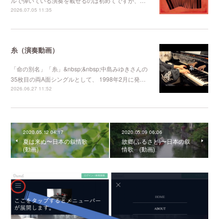
ルで弾いている演奏を載せるのは初めてですが、…
2026.07.05 11:35
糸（演奏動画）
「命の別名」「糸」&nbsp;&nbsp;中島みゆきさんの
35枚目の両A面シングルとして、 1998年2月に発…
2026.06.27 11:52
2020.05.12 04:17
2020.05.09 06:06
夏は来ぬ〜日本の叙情歌
故郷(ふるさと)〜日本の叙
(動画)
情歌 (動画)