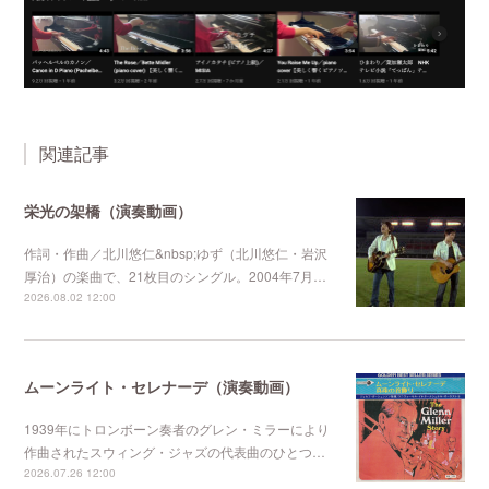
関連記事
栄光の架橋（演奏動画）
作詞・作曲／北川悠仁&nbsp;ゆず（北川悠仁・岩沢
厚治）の楽曲で、21枚目のシングル。2004年7月…
2026.08.02 12:00
ムーンライト・セレナーデ（演奏動画）
1939年にトロンボーン奏者のグレン・ミラーにより
作曲されたスウィング・ジャズの代表曲のひとつ…
2026.07.26 12:00