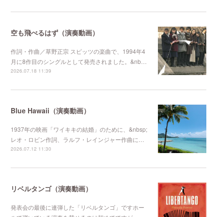
空も飛べるはず（演奏動画）
作詞・作曲／草野正宗 スピッツの楽曲で、1994年4
月に8作目のシングルとして発売されました。&nb…
2026.07.18 11:39
Blue Hawaii（演奏動画）
1937年の映画「ワイキキの結婚」のために、&nbsp;
レオ・ロビン作詞、ラルフ・レインジャー作曲に…
2026.07.12 11:30
リベルタンゴ（演奏動画）
発表会の最後に連弾した「リベルタンゴ」ですホー