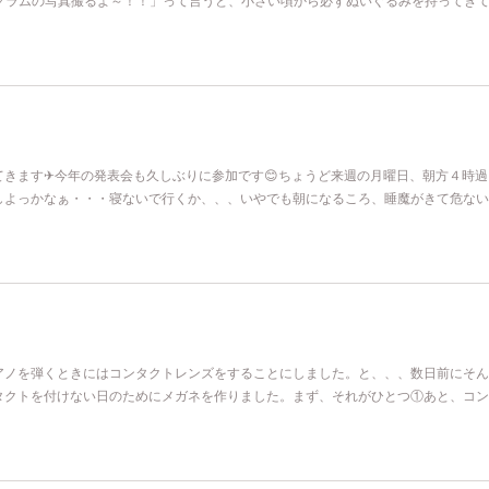
てきます✈今年の発表会も久しぶりに参加です😊ちょうど来週の月曜日、朝方４時過
しよっかなぁ・・・寝ないで行くか、、、いやでも朝になるころ、睡魔がきて危ない
アノを弾くときにはコンタクトレンズをすることにしました。と、、、数日前にそん
タクトを付けない日のためにメガネを作りました。まず、それがひとつ①あと、コン