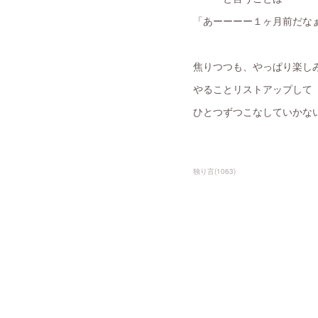
「あーーーー１ヶ月前だなぁ
焦りつつも、やっぱり楽し
やることリストアップして
ひとつずつこなしていかな
独り言
(
1063
)