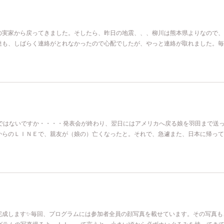
の実家から戻ってきました。そしたら、昨日の地震、、、柳川は熊本県よりなので、
達も、しばらく連絡がとれなかったので心配でしたが、やっと連絡が取れました。毎
分ではないですか・・・・発表会が終わり、翌日にはアメリカへ戻る娘を羽田まで送
からのＬＩＮＥで、親友が（娘の）亡くなったと。それで、急遽また、日本に帰って
完成します✨毎回、プログラムには参加者全員の顔写真を載せています。その写真も
ログラムの写真撮るよ～！！」って言うと、小さい頃から必ずぬいぐるみを持ってき