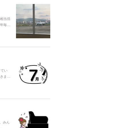
相当揺
年毎…
ってい
きま…
、みん
て一…