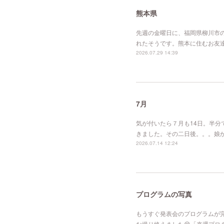
熊本県
先週の金曜日に、福岡県柳川市
れたそうです。熊本に住むお友
2026.07.29 14:39
7月
気が付いたら７月も14日。半
きました。その二日後。。。娘
2026.07.14 12:24
プログラムの写真
もうすぐ発表会のプログラムが
な撮り終えました😊「来週プ