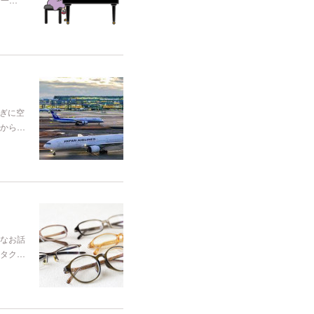
ぎに空
から…
なお話
タク…