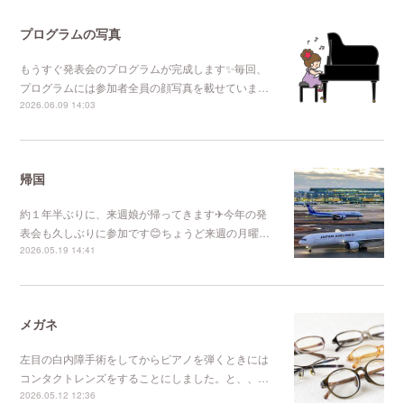
プログラムの写真
もうすぐ発表会のプログラムが完成します✨毎回、
プログラムには参加者全員の顔写真を載せていま…
2026.06.09 14:03
帰国
約１年半ぶりに、来週娘が帰ってきます✈今年の発
表会も久しぶりに参加です😊ちょうど来週の月曜…
2026.05.19 14:41
メガネ
左目の白内障手術をしてからピアノを弾くときには
コンタクトレンズをすることにしました。と、、…
2026.05.12 12:36