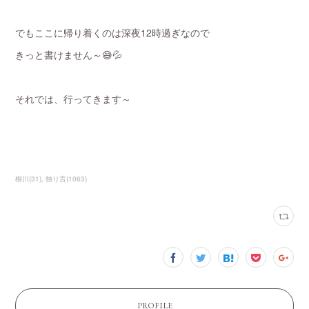
でもここに帰り着くのは深夜12時過ぎなので
きっと書けません～😅💦
それでは、行ってきます～
柳川
(
31
)
独り言
(
1063
)
PROFILE