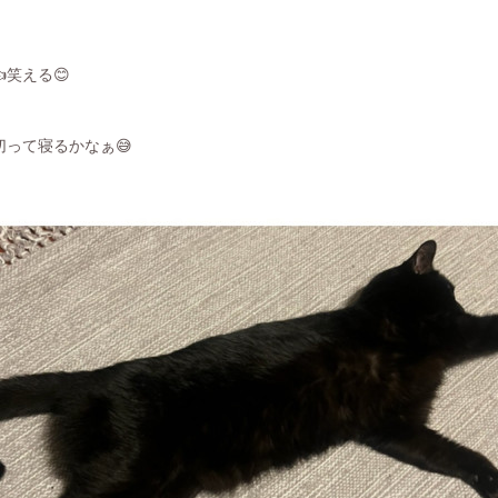
笑える😊
って寝るかなぁ😅