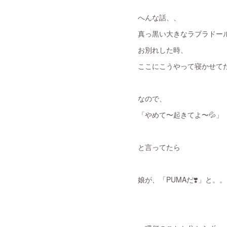
へんな話、、
真っ黒い大きなラブラドー
お別れした時、
ここにこうやって寝かせてた
なので、
「やめて〜起きてよ〜💦」
と言ってたら
娘が、「PUMAだ❣️」と。