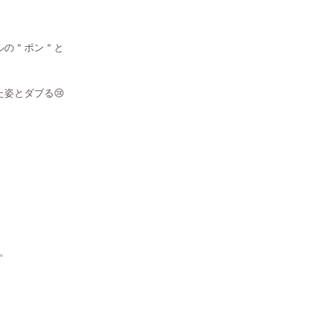
ルの＂ポン＂と
姿とダブる😢
。。