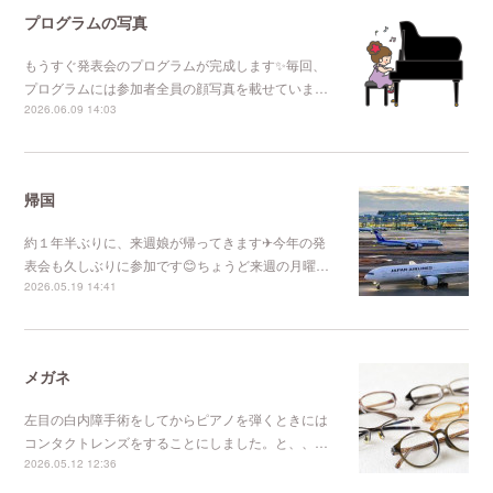
プログラムの写真
もうすぐ発表会のプログラムが完成します✨毎回、
プログラムには参加者全員の顔写真を載せていま…
2026.06.09 14:03
帰国
約１年半ぶりに、来週娘が帰ってきます✈今年の発
表会も久しぶりに参加です😊ちょうど来週の月曜…
2026.05.19 14:41
メガネ
左目の白内障手術をしてからピアノを弾くときには
コンタクトレンズをすることにしました。と、、…
2026.05.12 12:36