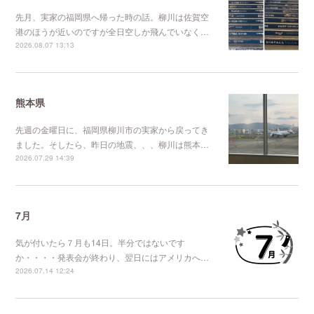
先月、実家の福岡県へ帰った時の話。柳川は佐賀空
港のほうが近いのですが全日空しか飛んでいなく…
2026.08.07 13:13
熊本県
先週の金曜日に、福岡県柳川市の実家から戻ってき
ました。そしたら、昨日の地震、、、柳川は熊本…
2026.07.29 14:39
7月
気が付いたら７月も14日。半分ではないです
か・・・・発表会が終わり、翌日にはアメリカへ…
2026.07.14 12:24